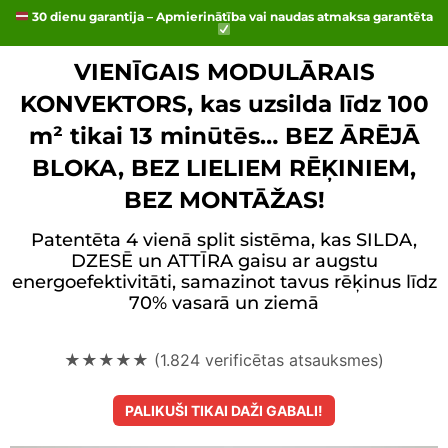
30 dienu garantija – Apmierinātība vai naudas atmaksa garantēta
VIENĪGAIS MODULĀRAIS
KONVEKTORS, kas uzsilda līdz 100
m² tikai 13 minūtēs… BEZ ĀRĒJĀ
BLOKA, BEZ LIELIEM RĒĶINIEM,
BEZ MONTĀŽAS!
Patentēta 4 vienā split sistēma, kas SILDA,
DZESĒ un ATTĪRA gaisu ar augstu
energoefektivitāti, samazinot tavus rēķinus līdz
70% vasarā un ziemā
★★★★★ (1.824 verificētas atsauksmes)
PALIKUŠI TIKAI DAŽI GABALI!