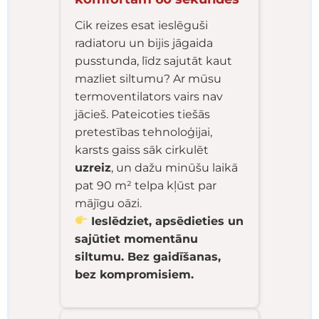
Cik reizes esat ieslēguši
radiatoru un bijis jāgaida
pusstunda, līdz sajutāt kaut
mazliet siltumu? Ar mūsu
termoventilators vairs nav
jācieš. Pateicoties tiešās
pretestības tehnoloģijai,
karsts gaiss sāk cirkulēt
uzreiz
, un dažu minūšu laikā
pat 90 m² telpa kļūst par
mājīgu oāzi.
Ieslēdziet, apsēdieties un
sajūtiet momentānu
siltumu. Bez gaidīšanas,
bez kompromisiem.