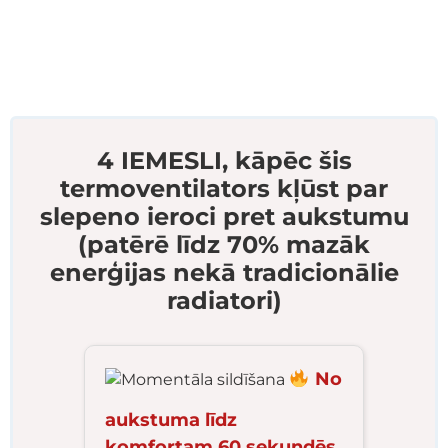
4 IEMESLI, kāpēc šis
termoventilators kļūst par
slepeno ieroci pret aukstumu
(patērē līdz 70% mazāk
enerģijas nekā tradicionālie
radiatori)
No
aukstuma līdz
komfortam 60 sekundēs