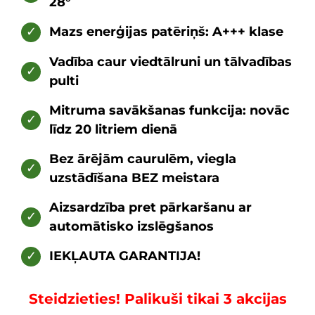
28°
✓
Mazs enerģijas patēriņš: A+++ klase
Vadība caur viedtālruni un tālvadības
✓
pulti
Mitruma savākšanas funkcija: novāc
✓
līdz 20 litriem dienā
Bez ārējām caurulēm, viegla
✓
uzstādīšana BEZ meistara
Aizsardzība pret pārkaršanu ar
✓
automātisko izslēgšanos
✓
IEKĻAUTA GARANTIJA!
Steidzieties! Palikuši tikai 3 akcijas