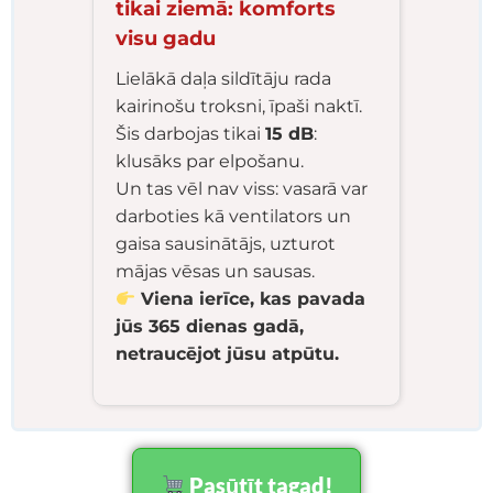
tikai ziemā: komforts
visu gadu
Lielākā daļa sildītāju rada
kairinošu troksni, īpaši naktī.
Šis darbojas tikai
15 dB
:
klusāks par elpošanu.
Un tas vēl nav viss: vasarā var
darboties kā ventilators un
gaisa sausinātājs, uzturot
mājas vēsas un sausas.
Viena ierīce, kas pavada
jūs 365 dienas gadā,
netraucējot jūsu atpūtu.
Pasūtīt tagad!