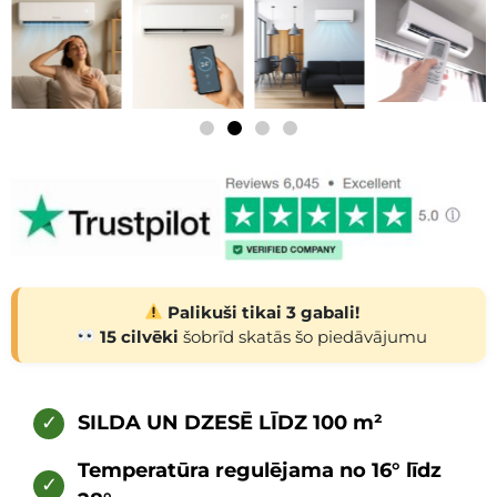
Palikuši tikai 3 gabali!
15 cilvēki
šobrīd skatās šo piedāvājumu
✓
SILDA UN DZESĒ LĪDZ 100 m²
Temperatūra regulējama no 16° līdz
✓