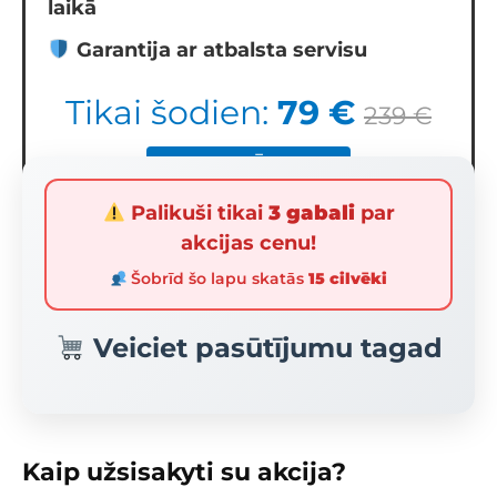
laikā
Garantija ar atbalsta servisu
Tikai šodien:
79 €
239 €
IETAUPĀT 65%
Palikuši tikai
3 gabali
par
akcijas cenu!
Šobrīd šo lapu skatās
15 cilvēki
Veiciet pasūtījumu tagad
Kaip užsisakyti su akcija?