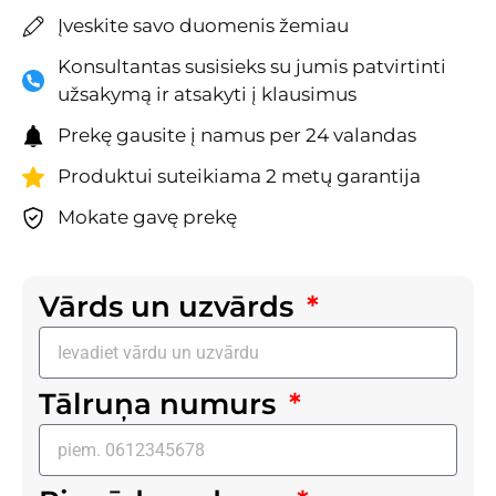
Įveskite savo duomenis žemiau
Konsultantas susisieks su jumis patvirtinti
užsakymą ir atsakyti į klausimus
Prekę gausite į namus per 24 valandas
Produktui suteikiama 2 metų garantija
Mokate gavę prekę
Vārds un uzvārds
Tālruņa numurs