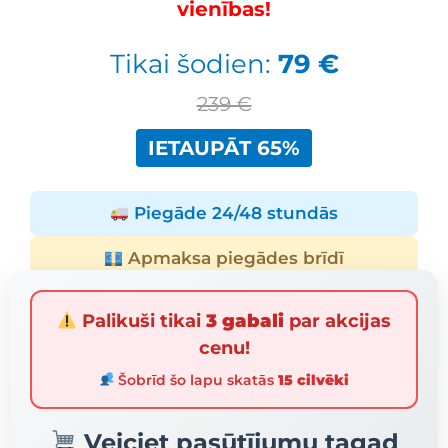
vienības!
Tikai šodien:
79 €
239 €
IETAUPĀT 65%
Piegāde 24/48 stundās
Apmaksa piegādes brīdī
Palikuši tikai
3 gabali
par akcijas
cenu!
Šobrīd šo lapu skatās
15 cilvēki
Veiciet pasūtījumu tagad