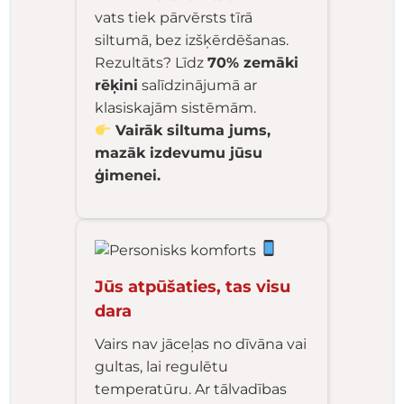
vats tiek pārvērsts tīrā
siltumā, bez izšķērdēšanas.
Rezultāts? Līdz
70% zemāki
rēķini
salīdzinājumā ar
klasiskajām sistēmām.
Vairāk siltuma jums,
mazāk izdevumu jūsu
ģimenei.
Jūs atpūšaties, tas visu
dara
Vairs nav jāceļas no dīvāna vai
gultas, lai regulētu
temperatūru. Ar tālvadības