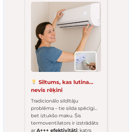
Siltums, kas lutina...
nevis rēķini
Tradicionālo sildītāju
problēma – tie silda spēcīgi...
bet iztukšo maku. Šis
termoventilators ir izstrādāts
ar
A+++ efektivitāti
: katrs