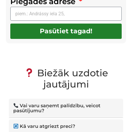
Piegādes adrese
Pasūtiet tagad!
Biežāk uzdotie
jautājumi
Vai varu saņemt palīdzību, veicot
pasūtījumu?
Protams! Pēc pasūtījuma formas aizpildīšanas
Kā varu atgriezt preci?
mūsu konsultants jums piezvanīs, lai