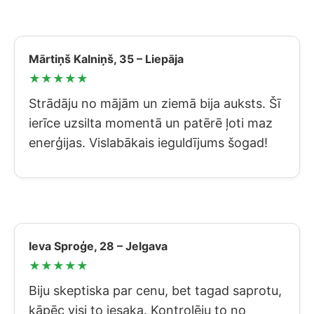
Mārtiņš Kalniņš, 35 – Liepāja
★★★★★
Strādāju no mājām un ziemā bija auksts. Šī
ierīce uzsilta momentā un patērē ļoti maz
enerģijas. Vislabākais ieguldījums šogad!
Ieva Sproģe, 28 – Jelgava
★★★★★
Biju skeptiska par cenu, bet tagad saprotu,
kāpēc visi to iesaka. Kontrolēju to no