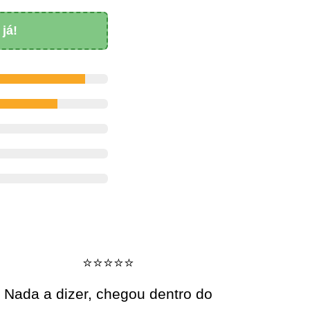
já!
⭐️⭐️⭐️⭐️⭐️
Nada a dizer, chegou dentro do