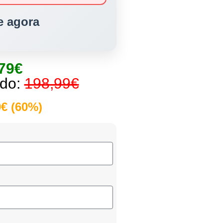
 agora
79€
ado:
198,99€
€ (60%)