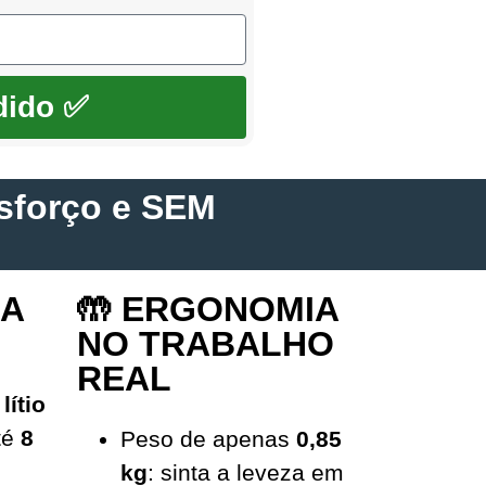
dido ✅
sforço e SEM
IA
🤲 ERGONOMIA
NO TRABALHO
REAL
lítio
té
8
Peso de apenas
0,85
kg
: sinta a leveza em