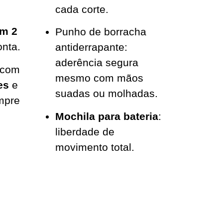
cada corte.
em 2
Punho de borracha
onta.
antiderrapante:
aderência segura
 com
mesmo com mãos
es
e
suadas ou molhadas.
mpre
Mochila para bateria
:
liberdade de
movimento total.