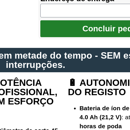
Concluir pe
 em metade do tempo - SEM e
interrupções.
POTÊNCIA
🔋 AUTONOM
OFISSIONAL,
DO REGISTO
M ESFORÇO
Bateria de íon de 
4.0 Ah (21,2 V)
: a
horas de poda