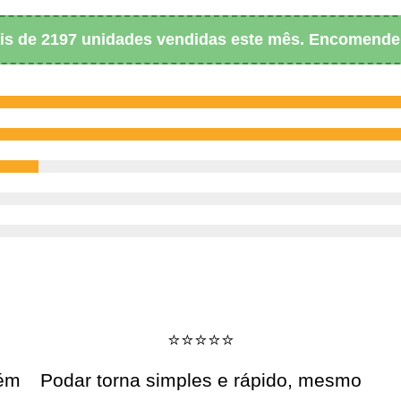
is de 2197 unidades vendidas este mês. Encomende 
⭐️⭐️⭐️⭐️⭐️
bém
Podar torna simples e rápido, mesmo