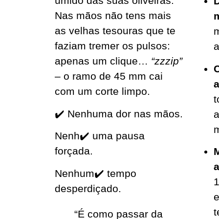
úmido das suas oliveiras.
D
Nas mãos não tens mais
as velhas tesouras que te
faziam tremer os pulsos:
a
apenas um clique…
“zzzip”
C
– o ramo de 45 mm cai
a
com um corte limpo.
t
✔️ Nenhuma dor nas mãos.
a
Nenh✔️ uma pausa
forçada.
M
Nenhum✔️ tempo
1
desperdiçado.
e
t
“É como passar da