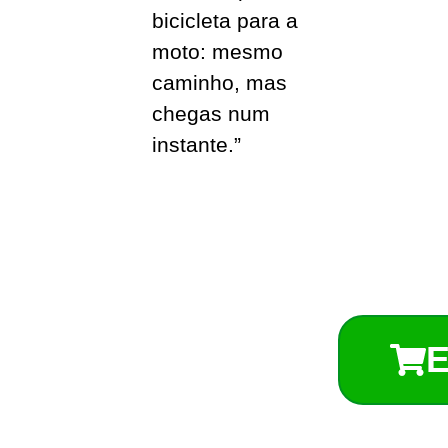
bicicleta para a
moto: mesmo
caminho, mas
chegas num
instante.”
E