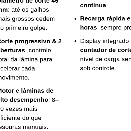
iâmetro de corte 45
contínua
.
mm
: até os galhos
Recarga rápida 
mais grossos cedem
horas
: sempre pr
o primeiro golpe.
Display integrado
orte progressivo & 2
contador de cort
berturas
: controle
nível de carga se
otal da lâmina para
sob controle.
celerar cada
movimento.
otor e lâminas de
alto desempenho
: 8–
0 vezes mais
ficiente do que
esouras manuais.