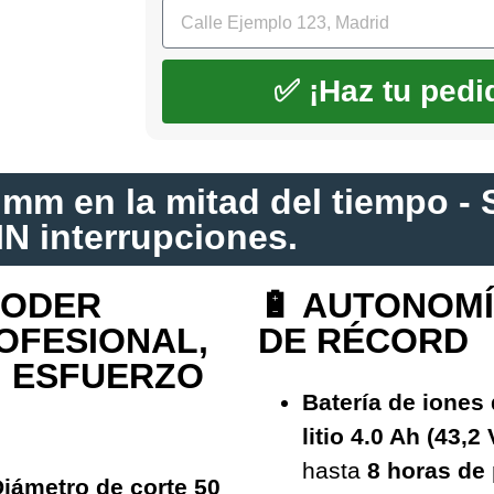
✅ ¡Haz tu pedi
mm en la mitad del tiempo - 
IN interrupciones.
PODER
🔋 AUTONOM
OFESIONAL,
DE RÉCORD
N ESFUERZO
Batería de iones
litio 4.0 Ah (43,2 
hasta
8 horas de
iámetro de corte 50