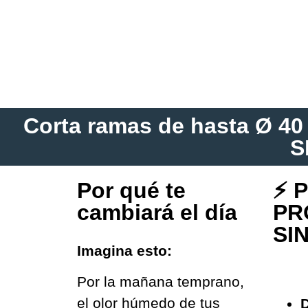
Corta ramas de hasta Ø 40 
S
Por qué te
⚡ 
cambiará el día
PR
SI
Imagina esto:
Por la mañana temprano,
el olor húmedo de tus
D