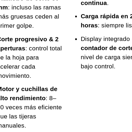
continua
.
mm
: incluso las ramas
Carga rápida en 
ás gruesas ceden al
horas
: siempre lis
rimer golpe.
Display integrado
orte progresivo & 2
contador de cort
perturas
: control total
nivel de carga si
e la hoja para
bajo control.
celerar cada
ovimiento.
otor y cuchillas de
lto rendimiento
: 8–
0 veces más eficiente
ue las tijeras
manuales.