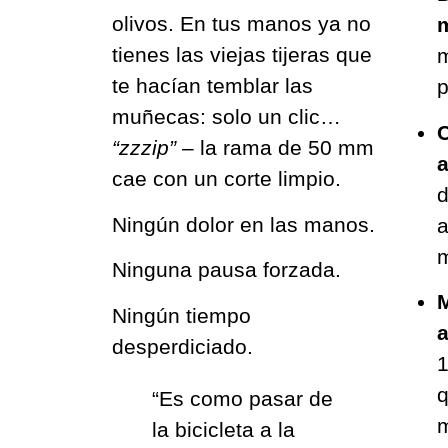
olivos. En tus manos ya no
tienes las viejas tijeras que
m
te hacían temblar las
p
muñecas: solo un clic…
C
“zzzip”
– la rama de 50 mm
a
cae con un corte limpio.
d
Ningún dolor en las manos.
a
m
Ninguna pausa forzada.
M
Ningún tiempo
a
desperdiciado.
1
q
“Es como pasar de
la bicicleta a la