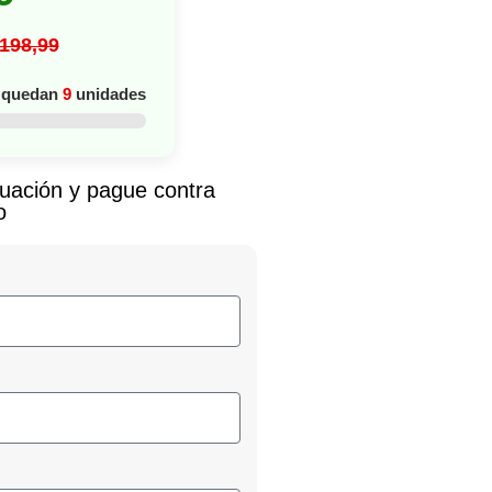
198,99
o quedan
9
unidades
nuación y pague contra
o