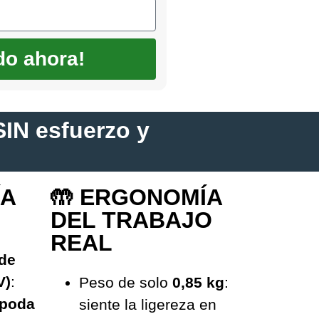
do ahora!
SIN esfuerzo y
ÍA
🤲 ERGONOMÍA
DEL TRABAJO
REAL
 de
V)
:
Peso de solo
0,85 kg
:
 poda
siente la ligereza en