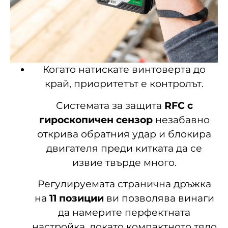
Когато натискате винтоверта до
край, приоритетът е контролът.
Системата за защита
RFC с
гироскопичен сензор
незабавно
открива обратния удар и блокира
двигателя преди китката да се
извие твърде много.
Регулируемата странична дръжка
на
11 позиции
ви позволява винаги
да намерите перфектната
настройка, докато компактното тяло