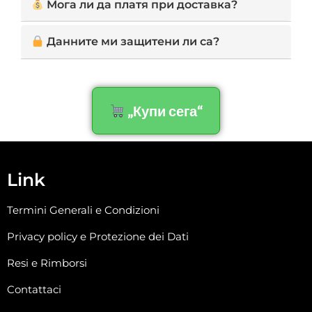
Мога ли да платя при доставка?
е в добро и ненарушено състояние.
всяко време. При бъдещи проблеми ще
предложим безплатен ремонт или замяна.
Да, можеш да платиш удобно в брой при
Данните ми защитени ли са?
самата доставка.
Абсолютно! Поверителността и сигурността
ти са наш приоритет. Данните ти се
защитават чрез SSL сертификат и се
„Купи сега“
обработват според изискванията на GDPR.
Link
Termini Generali e Condizioni
Privacy policy e Protezione dei Dati
Resi e Rimborsi
Contattaci