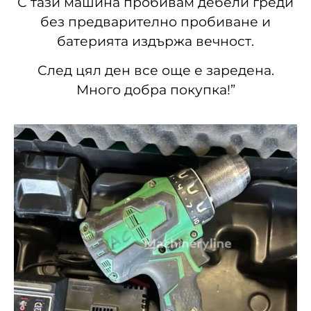
С тази машина пробивам дебели греди
без предварително пробиване и
батерията издържа вечност.
След цял ден все още е заредена.
Много добра покупка!”