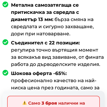
Метална самозатягаща се
притискачка за свредла с
диаметър 13 мм:
бърза смяна на
свредлата и сигурно захващане,
дори при натоварване.
Съединител с 22 позиции:
регулира точно въртящия момент
за всякакъв вид завиване, от фината
работа до дърводелските изделия.
Шокова оферта -65%:
професионално качество на най-
ниска цена през годината, само за
ограничен период.
Само
3 броя
налични на