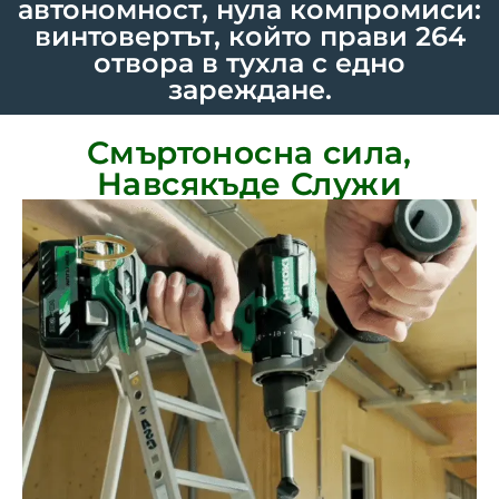
автономност, нула компромиси:
винтовертът, който прави 264
отвора в тухла с едно
зареждане.
Смъртоносна сила,
Навсякъде Служи