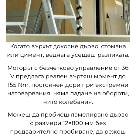
Когато върхът докосне дърво, стомана
или цимент, веднага усещаш разликата.
Моторът с безчетково управление от 36
V предлага реален въртящ момент до
155 Nm, постоянен дори при екстремни
натоварвания: няма падане на обороти,
нито колебания.
Можеш да пробиеш ламелирано дърво
с размери 12×800 мм без
предварително пробиване, да режеш