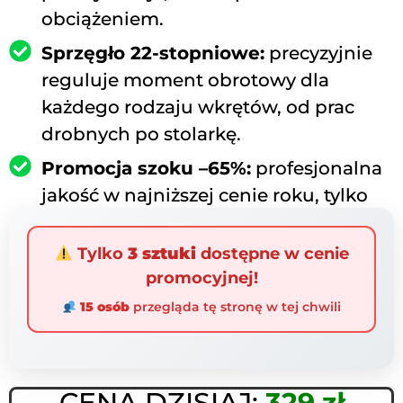
obciążeniem.
Sprzęgło 22-stopniowe:
precyzyjnie
reguluje moment obrotowy dla
każdego rodzaju wkrętów, od prac
drobnych po stolarkę.
Promocja szoku –65%:
profesjonalna
jakość w najniższej cenie roku, tylko
na ograniczony czas.
Tylko
3 sztuki
dostępne w cenie
promocyjnej!
15 osób
przegląda tę stronę w tej chwili
CENA DZISIAJ:
329 zł