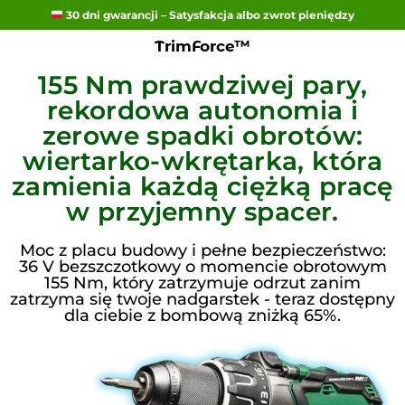
30 dni gwarancji – Satysfakcja albo zwrot pieniędzy
TrimForce™
155 Nm prawdziwej pary,
rekordowa autonomia i
zerowe spadki obrotów:
wiertarko-wkrętarka, która
zamienia każdą ciężką pracę
w przyjemny spacer.
Moc z placu budowy i pełne bezpieczeństwo:
36 V bezszczotkowy o momencie obrotowym
155 Nm, który zatrzymuje odrzut zanim
zatrzyma się twoje nadgarstek - teraz dostępny
dla ciebie z bombową zniżką 65%.