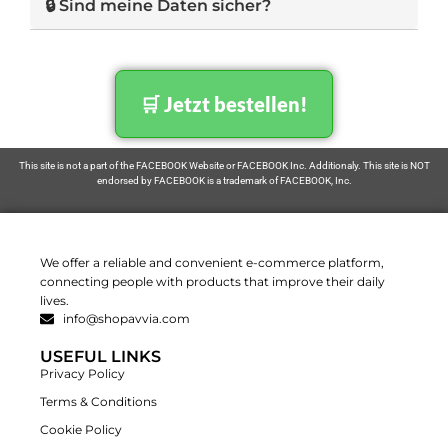
🔒 Sind meine Daten sicher?
an.
das Paket geliefert wird.
Absolut! Datenschutz und Sicherheit haben
für uns oberste Priorität. Ihre Daten sind durch
ein SSL-Zertifikat geschützt und entsprechen
🛒 Jetzt bestellen!
der DSGVO.
This site is not a part of the FACEBOOK Website or FACEBOOK Inc. Additionaly. This site is NOT
endorsed by FACEBOOK is a trademark of FACEBOOK, Inc.
We offer a reliable and convenient e-commerce platform,
connecting people with products that improve their daily
lives.
info@shopavvia.com
USEFUL LINKS
Privacy Policy
Terms & Conditions
Cookie Policy