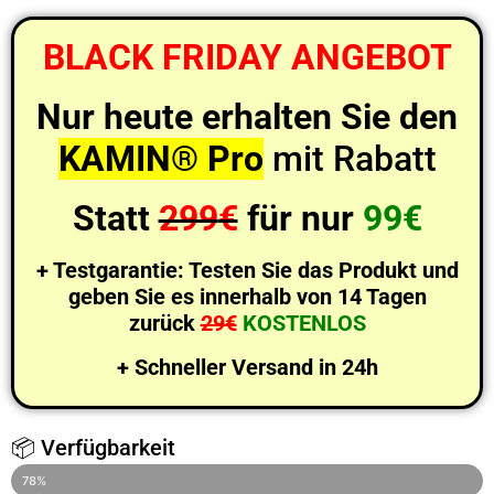
BLACK FRIDAY ANGEBOT
Nur heute erhalten Sie den
KAMIN® Pro
mit Rabatt
Statt
299
€
für nur
99€
+ Testgarantie: Testen Sie das Produkt und
geben Sie es innerhalb von 14 Tagen
zurück
29€
KOSTENLOS
+ Schneller Versand in 24h
📦 Verfügbarkeit
LETZTE 4 STÜCKE AUF LAGER
78%