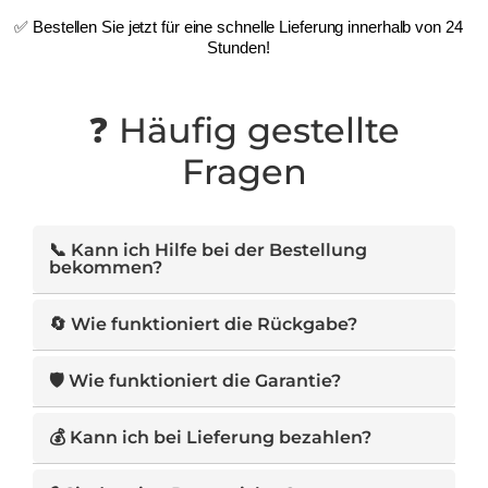
✅ Bestellen Sie jetzt für eine schnelle Lieferung innerhalb von 24
Stunden!
❓ Häufig gestellte
Fragen
📞 Kann ich Hilfe bei der Bestellung
bekommen?
Ja! Nachdem Sie das Bestellformular
🔄 Wie funktioniert die Rückgabe?
ausgefüllt haben, wird Sie einer unserer
Mitarbeiter telefonisch kontaktieren, um Ihre
Sie können das Produkt innerhalb von 14
🛡️ Wie funktioniert die Garantie?
Bestellung zu bestätigen und Ihre Fragen zu
Tagen nach Erhalt zurückgeben. Wenn es
beantworten.
unbeschädigt ist, erhalten Sie eine
Sie können jederzeit eine Rückerstattung
💰 Kann ich bei Lieferung bezahlen?
vollständige Rückerstattung.
anfordern. Bei Problemen bieten wir eine
kostenlose Reparatur oder einen Austausch
Ja, Sie können bequem in bar bezahlen, wenn