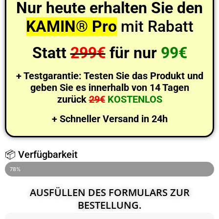
Nur heute erhalten Sie den
KAMIN® Pro
mit Rabatt
Statt
299
€
für nur
99€
+ Testgarantie: Testen Sie das Produkt und
geben Sie es innerhalb von 14 Tagen
zurück
29€
KOSTENLOS
+ Schneller Versand in 24h
📦 Verfügbarkeit
LETZTE 4 STÜCK AUF LAGER
78%
AUSFÜLLEN DES FORMULARS ZUR
BESTELLUNG.