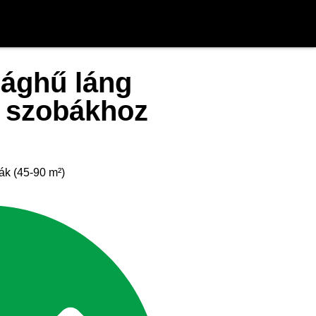
ghű láng
s szobákhoz
ák (45-90 m²)