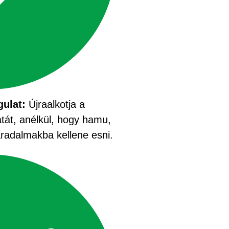
ulat:
Újraalkotja a
át, anélkül, hogy hamu,
 fáradalmakba kellene esni.