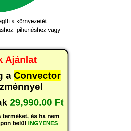
gíti a környezetét
láshoz, pihenéshez vagy
 Ajánlat
g a
Convector
zménnyel
ak
29,990.00 Ft
a terméket, és ha nem
apon belül
INGYENES