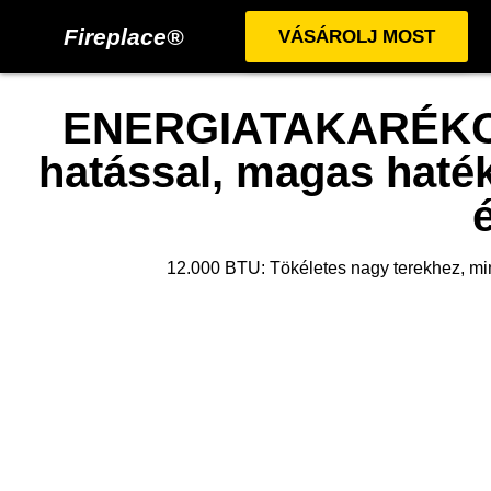
Fireplace®
VÁSÁROLJ MOST
ENERGIATAKARÉKOS
hatással, magas haté
12.000 BTU: Tökéletes nagy terekhez, mint