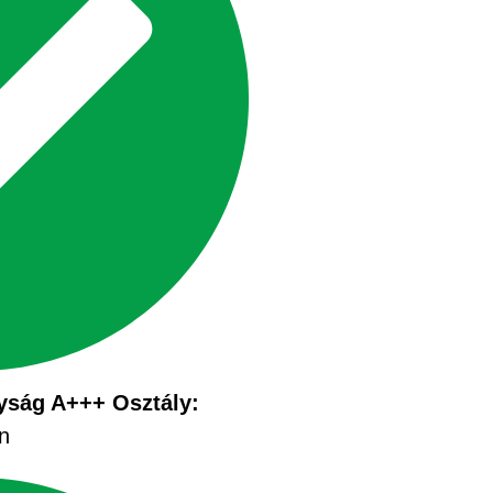
yság A+++ Osztály:
n