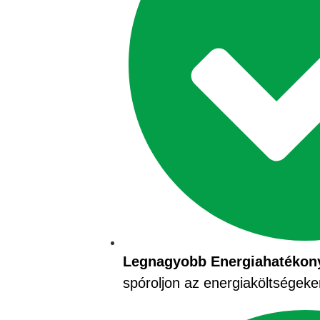
Legnagyobb Energiahatékon
spóroljon az energiaköltségeke