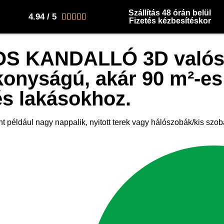
Szállítás 48 órán belül
4.94 / 5





Fizetés kézbesítéskor
 KANDALLÓ 3D valósá
konyságú, akár 90 m²-e
és lakásokhoz.
 például nagy nappalik, nyitott terek vagy hálószobák/kis szob