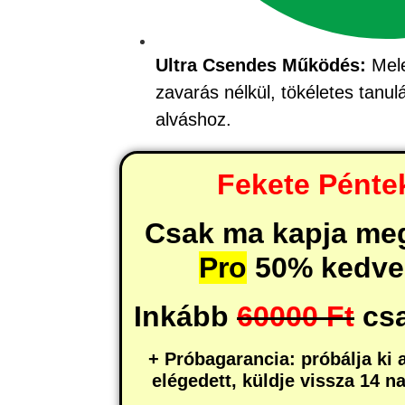
Ultra Csendes Működés:
Mele
zavarás nélkül, tökéletes tanu
alváshoz.
Fekete Péntek
Csak ma kapja me
Pro
50% kedve
Inkább
60000 Ft
cs
+ Próbagarancia: próbálja ki 
elégedett, küldje vissza 14 n