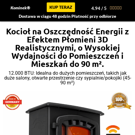
KUP TERAZ
Kominek®
4.94 / 5





Dostawa w ciągu 48 godzin Płatność przy odbiorze
Kocioł na Oszczędność Energii z
Efektem Płomieni 3D
Realistycznymi, o Wysokiej
Wydajności do Pomieszczeń i
Mieszkań do 90 m².
12.000 BTU: Idealna do dużych pomieszczeń, takich jak
duże salony, otwarte przestrzenie czy sypialnie/pokojiki (45-
90 m²)