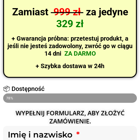
Zamiast
999 zł
za jedyne
329 zł
+ Gwarancja próbna: przetestuj produkt, a
jeśli nie jesteś zadowolony, zwróć go w ciągu
14 dni
ZA DARMO
+ Szybka dostawa w 24h
📦 Dostępność
OSTATNIE 4 SZTUKI NA STANIE
78%
WYPEŁNIJ FORMULARZ, ABY ZŁOŻYĆ
ZAMÓWIENIE.
Imię i nazwisko