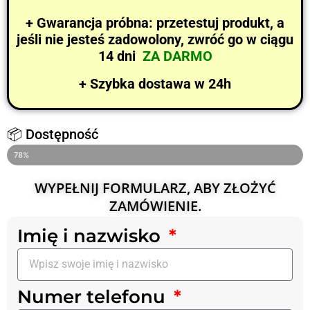
+ Gwarancja próbna: przetestuj produkt, a
jeśli nie jesteś zadowolony, zwróć go w ciągu
14 dni
ZA DARMO
+ Szybka dostawa w 24h
📦 Dostępność
OSTATNIE 4 SZTUKI NA STANIE
78%
WYPEŁNIJ FORMULARZ, ABY ZŁOŻYĆ
ZAMÓWIENIE.
Imię i nazwisko
Numer telefonu