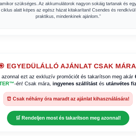
amikor szükséges. Az akkumulátorok nagyon sokáig tartanak és eg
ciklus alatt képes az egész házat kitakarítani! Csendes és rendkívül
praktikus, mindenkinek ajánlom."
🎯 EGYEDÜLÁLLÓ AJÁNLAT CSAK MÁRA
i azonnal ezt az exkluzív promóciót és takarítson meg akár
TER™️
-én! Csak mára,
ingyenes szállítást
és
utánvétes fi
⏰ Csak néhány óra maradt az ajánlat kihasználására!
🛒 Rendeljen most és takarítson meg azonnal!