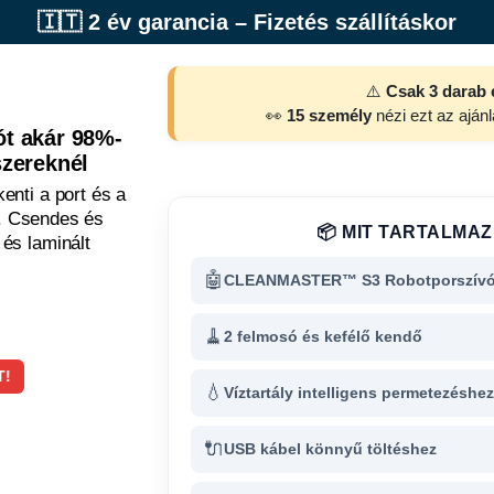
🇮🇹 2 év garancia – Fizetés szállításkor
⚠️
Csak 3 darab 
👀
15 személy
nézi ezt az ajánl
lót akár 98%-
zereknél
enti a port és a
s. Csendes és
📦 MIT TARTALMAZ
és laminált
🤖
CLEANMASTER™ S3 Robotporszív
🧹
2 felmosó és kefélő kendő
T!
💧
Víztartály intelligens permetezéshe
🔌
USB kábel könnyű töltéshez