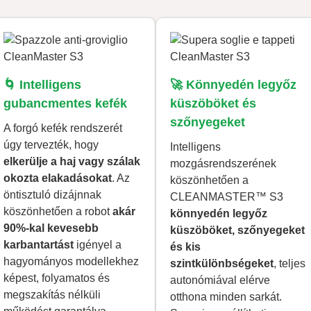
🌀 Intelligens
🚀 Könnyedén legyőz
gubancmentes kefék
küszöböket és
szőnyegeket
A forgó kefék rendszerét
úgy tervezték, hogy
Intelligens
elkerülje a haj vagy szálak
mozgásrendszerének
okozta elakadásokat
. Az
köszönhetően a
öntisztuló dizájnnak
CLEANMASTER™ S3
köszönhetően a robot
akár
könnyedén legyőz
90%-kal kevesebb
küszöböket, szőnyegeket
karbantartást
igényel a
és kis
hagyományos modellekhez
szintkülönbségeket
, teljes
képest, folyamatos és
autonómiával elérve
megszakítás nélküli
otthona minden sarkát.