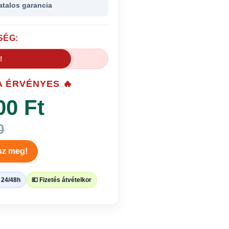
atalos garancia
SÉG:
!
A ÉRVÉNYES 🔥
00 Ft
0
sz meg!
s 24/48h
💶 Fizetés átvételkor