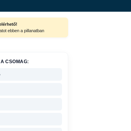
elérhető!
atot ebben a pillanatban
 A CSOMAG:
ó
z