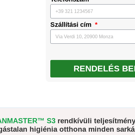
Szállítási cím
RENDELÉS BE
ANMASTER™ S3
rendkívüli teljesítmén
gástalan higiénia otthona minden sark