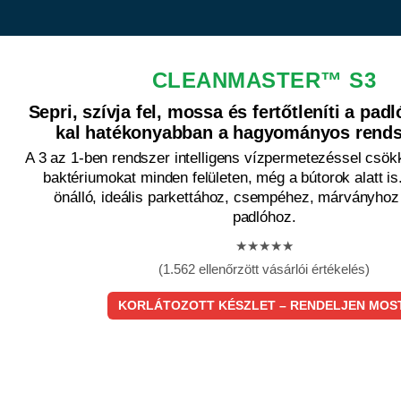
CLEANMASTER™ S3
Sepri, szívja fel, mossa és fertőtleníti a pad
kal hatékonyabban a hagyományos rends
A 3 az 1-ben rendszer intelligens vízpermetezéssel csökk
baktériumokat minden felületen, még a bútorok alatt i
önálló, ideális parkettához, csempéhez, márványhoz 
padlóhoz.
★★★★★
(1.562 ellenőrzött vásárlói értékelés)
KORLÁTOZOTT KÉSZLET – RENDELJEN MOS