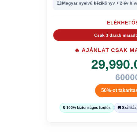
📖
Magyar nyelvű kézikönyv + 2 év hiv
ELÉRHETŐ
Csak 3 darab maradt
🔥 AJÁNLAT CSAK M
29,990.
6000
50%-ot takaríta
🔒 100% biztonságos fizetés
🚚 Szállítá