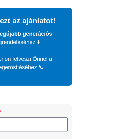
ezt az ajánlatot!
legújabb generációs
rendeléséhez ⬇️
onon felveszi Önnel a
egerősítéséhez 📞