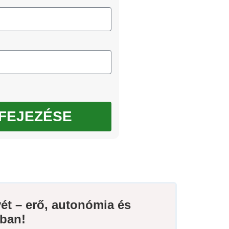
FEJEZÉSE
yét – erő, autonómia és
ában!