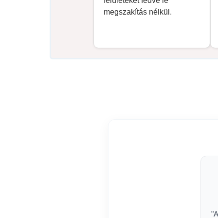
felületeket fedve le
megszakítás nélkül.
"A