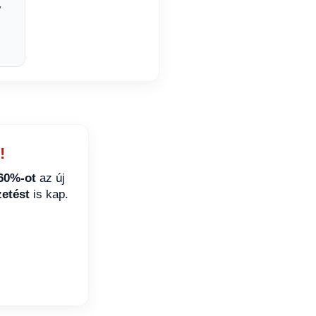
y
!
60%-ot
az új
zetést
is kap.