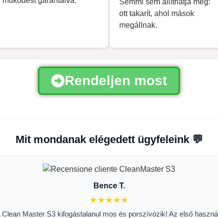
működést garantálva.
Semmi sem állíthatja meg:
ott takarít, ahol mások
megállnak.
Rendeljen most
Mit mondanak elégedett ügyfeleink 💬
Bence T.
★★★★★
 Clean Master S3 kifogástalanul mos és porszívózik! Az első haszná