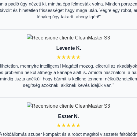
án a padló úgy nézett ki, mintha épp felmosták volna. Minden porsze
ltávolít és hihetetlen frissességet hagy maga után. Végre egy robot, a
tényleg úgy takarít, ahogy ígéri!"
Levente K.
★★★★★
Hihetetlen, mennyire intelligens! Magától mozog, elkerüli az akadályok
és probléma nélkül átmegy a kanapé alatt is. Amióta használom, a há
mindig tiszta anélkül, hogy bármit is kellene tennem: nélkülözhetetlen
segítség azoknak, akiknek kevés idejük van."
Eszter N.
★★★★★
A töltőállomás szuper kompakt és a robot magától visszatér feltöltődn