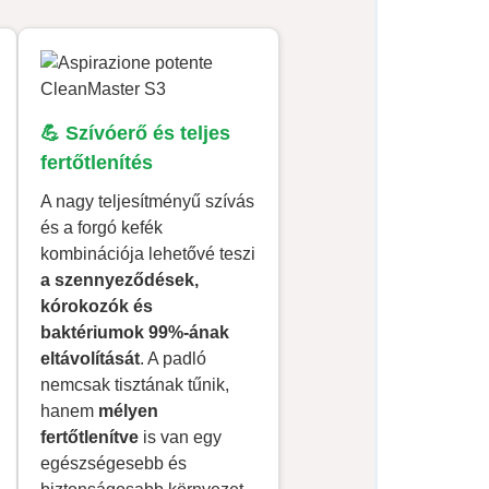
💪 Szívóerő és teljes
fertőtlenítés
A nagy teljesítményű szívás
és a forgó kefék
kombinációja lehetővé teszi
a szennyeződések,
kórokozók és
baktériumok 99%-ának
eltávolítását
. A padló
nemcsak tisztának tűnik,
hanem
mélyen
fertőtlenítve
is van egy
egészségesebb és