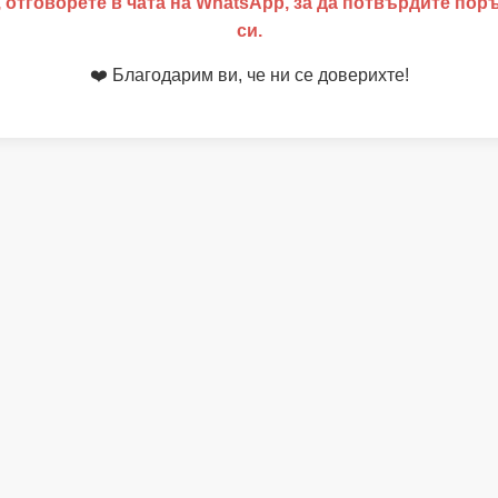
 отговорете в чата на WhatsApp, за да потвърдите пор
си.
❤️ Благодарим ви, че ни се доверихте!